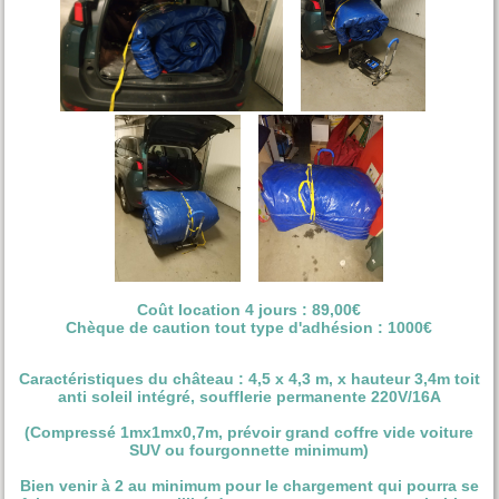
Coût location 4 jours : 89,00€
Chèque de caution tout type d'adhésion : 1000€
Caractéristiques du château : 4,5 x 4,3 m, x hauteur 3,4m toit
anti soleil intégré, soufflerie permanente 220V/16A
(Compressé 1mx1mx0,7m, prévoir grand coffre vide voiture
SUV ou fourgonnette minimum)
Bien venir à 2 au minimum pour le chargement qui pourra se