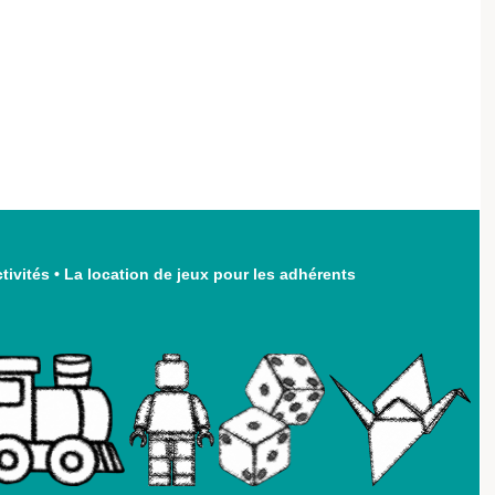
ctivités
•
La location de jeux pour les adhérents